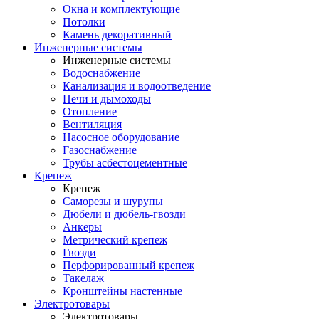
Окна и комплектующие
Потолки
Камень декоративный
Инженерные системы
Инженерные системы
Водоснабжение
Канализация и водоотведение
Печи и дымоходы
Отопление
Вентиляция
Насосное оборудование
Газоснабжение
Трубы асбестоцементные
Крепеж
Крепеж
Саморезы и шурупы
Дюбели и дюбель-гвозди
Анкеры
Метрический крепеж
Гвозди
Перфорированный крепеж
Такелаж
Кронштейны настенные
Электротовары
Электротовары