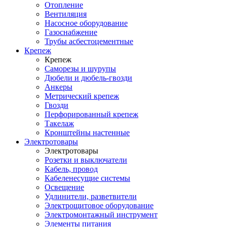
Отопление
Вентиляция
Насосное оборудование
Газоснабжение
Трубы асбестоцементные
Крепеж
Крепеж
Саморезы и шурупы
Дюбели и дюбель-гвозди
Анкеры
Метрический крепеж
Гвозди
Перфорированный крепеж
Такелаж
Кронштейны настенные
Электротовары
Электротовары
Розетки и выключатели
Кабель, провод
Кабеленесущие системы
Освещение
Удлинители, разветвители
Электрощитовое оборудование
Электромонтажный инструмент
Элементы питания