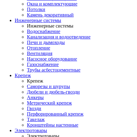
Окна и комплектующие
Потолки
Камень декоративный
Инженерные системы
Инженерные системы
Водоснабжение
Канализация и водоотведение
Печи и дымоходы
Отопление
Вентиляция
Насосное оборудование
Газоснабжение
Трубы асбестоцементные
Крепеж
Крепеж
Саморезы и шурупы
Дюбели и дюбель-гвозди
Анкеры
Метрический крепеж
Гвозди
Перфорированный крепеж
Такелаж
Кронштейны настенные
Электротовары
Электротовары