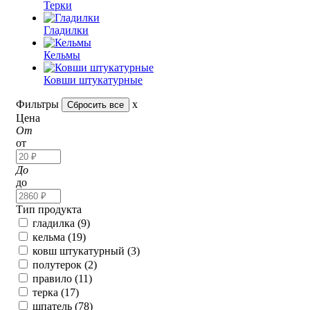
Терки
Гладилки
Кельмы
Ковши штукатурные
Фильтры
x
Цена
От
от
До
до
Тип продукта
гладилка (
9
)
кельма (
19
)
ковш штукатурный (
3
)
полутерок (
2
)
правило (
11
)
терка (
17
)
шпатель (
78
)