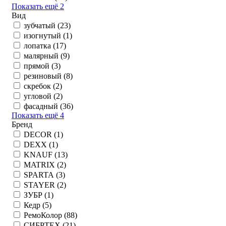
Показать ещё 2
Вид
зубчатый (
23
)
изогнутый (
1
)
лопатка (
17
)
малярный (
9
)
прямой (
3
)
резиновый (
8
)
скребок (
2
)
угловой (
2
)
фасадный (
36
)
Показать ещё 4
Бренд
DECOR (
1
)
DEXX (
1
)
KNAUF (
13
)
MATRIX (
2
)
SPARTA (
3
)
STAYER (
2
)
ЗУБР (
1
)
Кедр (
5
)
РемоКолор (
88
)
СИБРТЕХ (
21
)