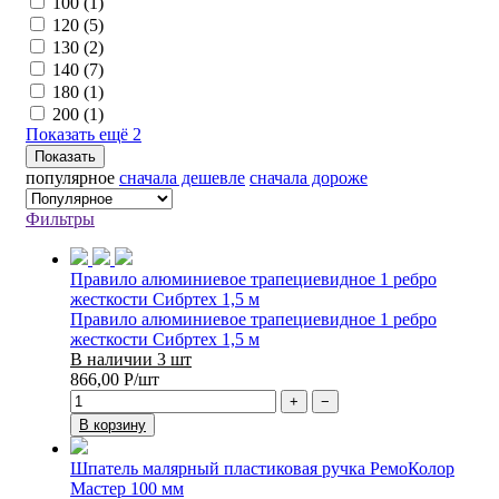
100 (
1
)
120 (
5
)
130 (
2
)
140 (
7
)
180 (
1
)
200 (
1
)
Показать ещё 2
популярное
сначала дешевле
сначала дороже
Фильтры
Правило алюминиевое трапециевидное 1 ребро
жесткости Сибртех 1,5 м
Правило алюминиевое трапециевидное 1 ребро
жесткости Сибртех 1,5 м
В наличии 3 шт
866,00
Р
/шт
+
−
В корзину
Шпатель малярный пластиковая ручка РемоКолор
Мастер 100 мм