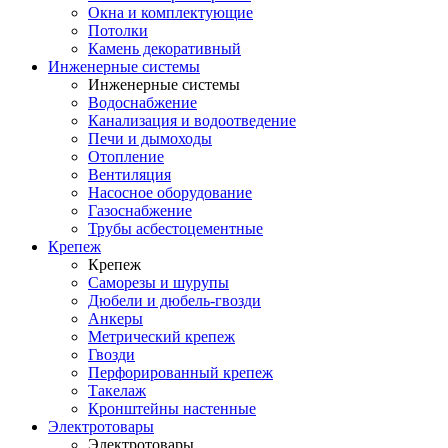
Окна и комплектующие
Потолки
Камень декоративный
Инженерные системы
Инженерные системы
Водоснабжение
Канализация и водоотведение
Печи и дымоходы
Отопление
Вентиляция
Насосное оборудование
Газоснабжение
Трубы асбестоцементные
Крепеж
Крепеж
Саморезы и шурупы
Дюбели и дюбель-гвозди
Анкеры
Метрический крепеж
Гвозди
Перфорированный крепеж
Такелаж
Кронштейны настенные
Электротовары
Электротовары