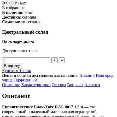
200,00
Р
/ шт
В избранное
В наличии:
9 шт
Доставка:
сегодня
Самовывоз:
сегодня
Центральный склад
На складе:
много
Доступно под заказ
+
–
В корзину
Купить в 1 клик
Цены
и остатки
актуальны
для магазина:
Нижний Новгород,
улица Торфяная, 7А
Описание
Характеристики
Отзывы
Вопросы
Аналоги
Описание
Евроштакетник Блок-Хаус RAL 8017 1,5 м
— это
современный и надежный материал для ограждений,
имитирующий внешний вид деревянных бревен. За счет