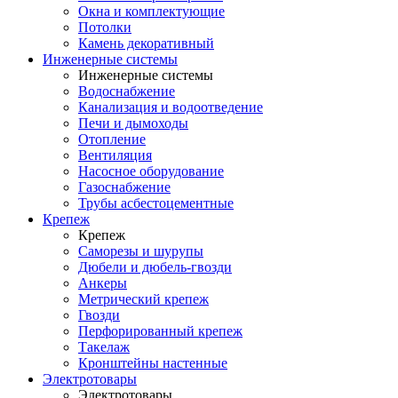
Окна и комплектующие
Потолки
Камень декоративный
Инженерные системы
Инженерные системы
Водоснабжение
Канализация и водоотведение
Печи и дымоходы
Отопление
Вентиляция
Насосное оборудование
Газоснабжение
Трубы асбестоцементные
Крепеж
Крепеж
Саморезы и шурупы
Дюбели и дюбель-гвозди
Анкеры
Метрический крепеж
Гвозди
Перфорированный крепеж
Такелаж
Кронштейны настенные
Электротовары
Электротовары