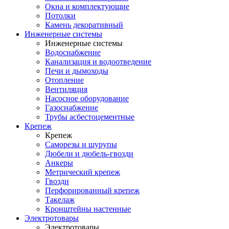
Окна и комплектующие
Потолки
Камень декоративный
Инженерные системы
Инженерные системы
Водоснабжение
Канализация и водоотведение
Печи и дымоходы
Отопление
Вентиляция
Насосное оборудование
Газоснабжение
Трубы асбестоцементные
Крепеж
Крепеж
Саморезы и шурупы
Дюбели и дюбель-гвозди
Анкеры
Метрический крепеж
Гвозди
Перфорированный крепеж
Такелаж
Кронштейны настенные
Электротовары
Электротовары