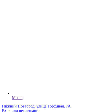
Меню
Нижний Новгород, улица Торфяная, 7А
Вход или регистрация