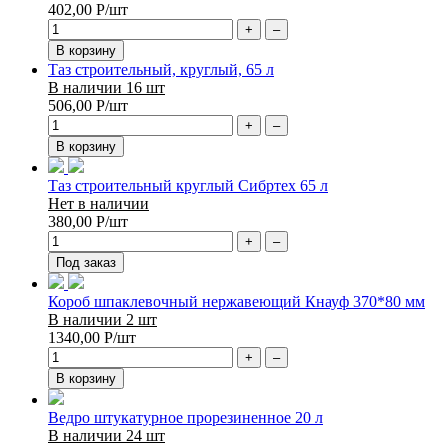
402,00
Р
/шт
+
–
В корзину
Таз строительный, круглый, 65 л
В наличии 16 шт
506,00
Р
/шт
+
–
В корзину
Таз строительный круглый Сибртех 65 л
Нет в наличии
380,00
Р
/шт
+
–
Под заказ
Короб шпаклевочный нержавеющий Кнауф 370*80 мм
В наличии 2 шт
1340,00
Р
/шт
+
–
В корзину
Ведро штукатурное прорезиненное 20 л
В наличии 24 шт