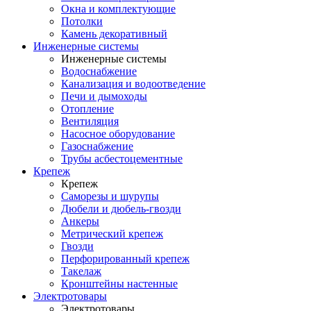
Окна и комплектующие
Потолки
Камень декоративный
Инженерные системы
Инженерные системы
Водоснабжение
Канализация и водоотведение
Печи и дымоходы
Отопление
Вентиляция
Насосное оборудование
Газоснабжение
Трубы асбестоцементные
Крепеж
Крепеж
Саморезы и шурупы
Дюбели и дюбель-гвозди
Анкеры
Метрический крепеж
Гвозди
Перфорированный крепеж
Такелаж
Кронштейны настенные
Электротовары
Электротовары