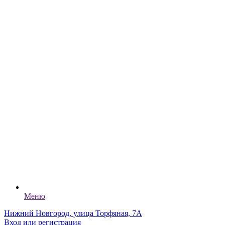
Меню
Нижний Новгород, улица Торфяная, 7А
Вход или регистрация