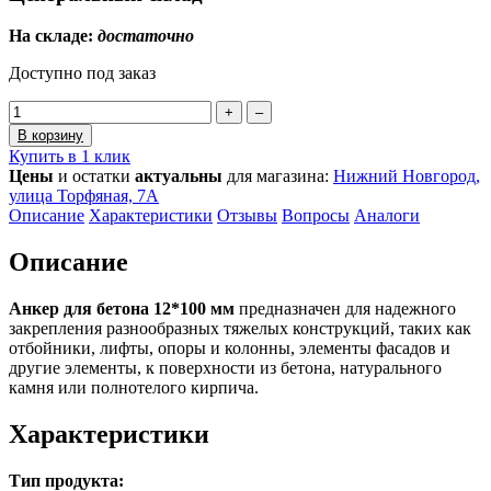
На складе:
достаточно
Доступно под заказ
+
–
В корзину
Купить в 1 клик
Цены
и остатки
актуальны
для магазина:
Нижний Новгород,
улица Торфяная, 7А
Описание
Характеристики
Отзывы
Вопросы
Аналоги
Описание
Анкер для бетона 12*100 мм
предназначен для надежного
закрепления разнообразных тяжелых конструкций, таких как
отбойники, лифты, опоры и колонны, элементы фасадов и
другие элементы, к поверхности из бетона, натурального
камня или полнотелого кирпича.
Характеристики
Тип продукта: