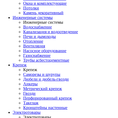
Окна и комплектующие
Потолки
Камень декоративный
Инженерные системы
Инженерные системы
Водоснабжение
Канализация и водоотведение
Печи и дымоходы
Отопление
Вентиляция
Насосное оборудование
Газоснабжение
Трубы асбестоцементные
Крепеж
Крепеж
Саморезы и шурупы
Дюбели и дюбель-гвозди
Анкеры
Метрический крепеж
Гвозди
Перфорированный крепеж
Такелаж
Кронштейны настенные
Электротовары
Электротовары