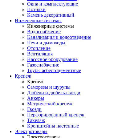
Окна и комплектующие
Потолки
Камень декоративный
Инженерные системы
Инженерные системы
Водоснабжение
Канализация и водоотведение
Печи и дымоходы
Отопление
Вентиляция
Насосное оборудование
Газоснабжение
Трубы асбестоцементные
Крепеж
Крепеж
Саморезы и шурупы
Дюбели и дюбель-гвозди
Анкеры
Метрический крепеж
Гвозди
Перфорированный крепеж
Такелаж
Кронштейны настенные
Электротовары
Электротовары