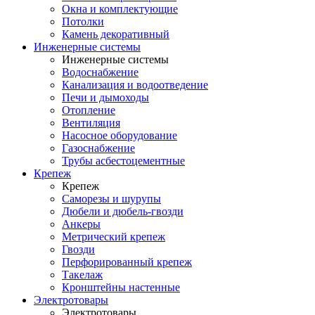
Окна и комплектующие
Потолки
Камень декоративный
Инженерные системы
Инженерные системы
Водоснабжение
Канализация и водоотведение
Печи и дымоходы
Отопление
Вентиляция
Насосное оборудование
Газоснабжение
Трубы асбестоцементные
Крепеж
Крепеж
Саморезы и шурупы
Дюбели и дюбель-гвозди
Анкеры
Метрический крепеж
Гвозди
Перфорированный крепеж
Такелаж
Кронштейны настенные
Электротовары
Электротовары