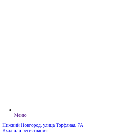
Меню
Нижний Новгород, улица Торфяная, 7А
Вход или регистрация