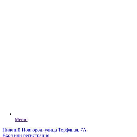
Меню
Нижний Новгород, улица Торфяная, 7А
Вход или регистрация