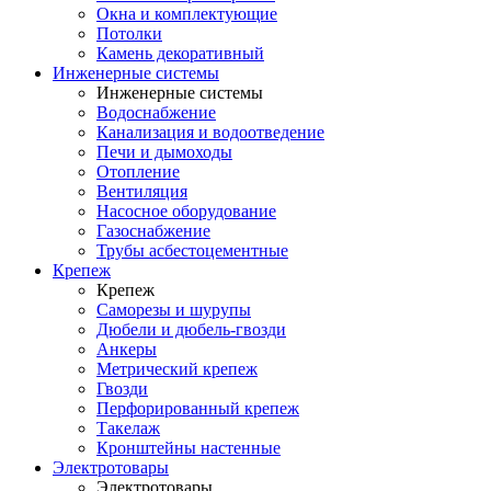
Окна и комплектующие
Потолки
Камень декоративный
Инженерные системы
Инженерные системы
Водоснабжение
Канализация и водоотведение
Печи и дымоходы
Отопление
Вентиляция
Насосное оборудование
Газоснабжение
Трубы асбестоцементные
Крепеж
Крепеж
Саморезы и шурупы
Дюбели и дюбель-гвозди
Анкеры
Метрический крепеж
Гвозди
Перфорированный крепеж
Такелаж
Кронштейны настенные
Электротовары
Электротовары