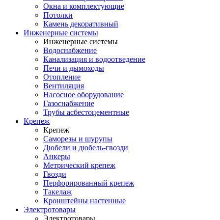
Окна и комплектующие
Потолки
Камень декоративный
Инженерные системы
Инженерные системы
Водоснабжение
Канализация и водоотведение
Печи и дымоходы
Отопление
Вентиляция
Насосное оборудование
Газоснабжение
Трубы асбестоцементные
Крепеж
Крепеж
Саморезы и шурупы
Дюбели и дюбель-гвозди
Анкеры
Метрический крепеж
Гвозди
Перфорированный крепеж
Такелаж
Кронштейны настенные
Электротовары
Электротовары