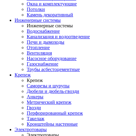
Окна и комплектующие
Потолки
Камень декоративный
Инженерные системы
Инженерные системы
Водоснабжение
Канализация и водоотведение
Печи и дымоходы
Отопление
Вентиляция
Насосное оборудование
Газоснабжение
Трубы асбестоцементные
Крепеж
Крепеж
Саморезы и шурупы
Дюбели и дюбель-гвозди
Анкеры
Метрический крепеж
Гвозди
Перфорированный крепеж
Такелаж
Кронштейны настенные
Электротовары
Электротовары