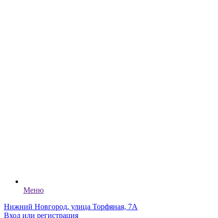
Меню
Нижний Новгород, улица Торфяная, 7А
Вход или регистрация