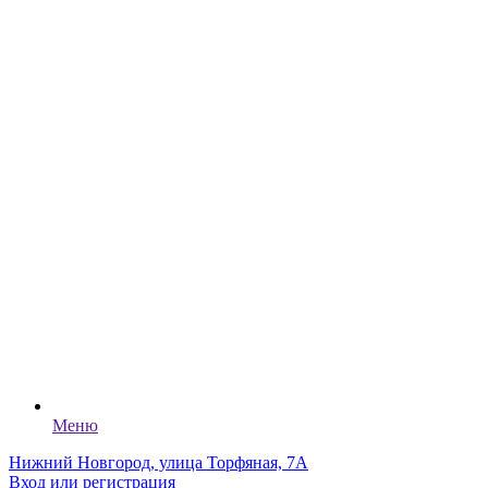
Меню
Нижний Новгород, улица Торфяная, 7А
Вход или регистрация