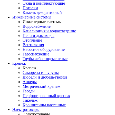
Окна и комплектующие
Потолки
Камень декоративный
Инженерные системы
Инженерные системы
Водоснабжение
Канализация и водоотведение
Печи и дымоходы
Отопление
Вентиляция
Насосное оборудование
Газоснабжение
Трубы асбестоцементные
Крепеж
Крепеж
Саморезы и шурупы
Дюбели и дюбель-гвозди
Анкеры
Метрический крепеж
Гвозди
Перфорированный крепеж
Такелаж
Кронштейны настенные
Электротовары
Электротовары