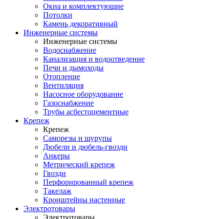
Окна и комплектующие
Потолки
Камень декоративный
Инженерные системы
Инженерные системы
Водоснабжение
Канализация и водоотведение
Печи и дымоходы
Отопление
Вентиляция
Насосное оборудование
Газоснабжение
Трубы асбестоцементные
Крепеж
Крепеж
Саморезы и шурупы
Дюбели и дюбель-гвозди
Анкеры
Метрический крепеж
Гвозди
Перфорированный крепеж
Такелаж
Кронштейны настенные
Электротовары
Электротовары