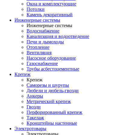
Окна и комплектующие
Потолки
Камень декоративный
Инженерные системы
Инженерные системы
Водоснабжение
Канализация и водоотведение
Печи и дымоходы
Отопление
Вентиляция
Насосное оборудование
Газоснабжение
Трубы асбестоцементные
Крепеж
Крепеж
Саморезы и шурупы
Дюбели и дюбель-гвозди
Анкеры
Метрический крепеж
Гвозди
Перфорированный крепеж
Такелаж
Кронштейны настенные
Электротовары
Электротовары