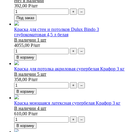
Нет в наличии
392,00
Р
/шт
+
–
Под заказ
Краска для стен и потолков Dulux Bindo 3
глубокоматовая 4,5 л белая
В наличии 1 шт
4055,00
Р
/шт
+
–
В корзину
Краска для потолка акриловая супербелая Крафор 3 кг
В наличии 5 шт
358,00
Р
/шт
+
–
В корзину
Краска моющаяся латексная супербелая Kрафор 3 кг
В наличии 4 шт
610,00
Р
/шт
+
–
В корзину