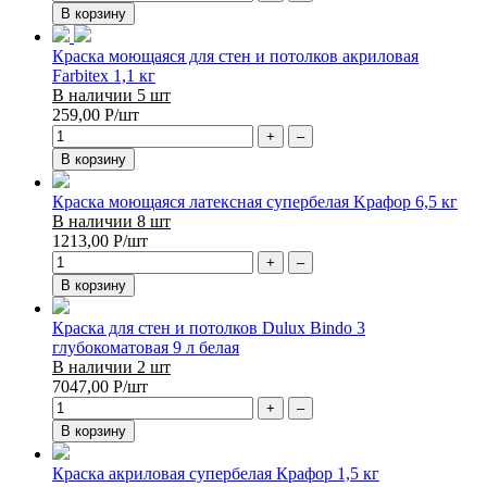
В корзину
Краска моющаяся для стен и потолков акриловая
Farbitex 1,1 кг
В наличии 5 шт
259,00
Р
/шт
+
–
В корзину
Краска моющаяся латексная супербелая Kрафор 6,5 кг
В наличии 8 шт
1213,00
Р
/шт
+
–
В корзину
Краска для стен и потолков Dulux Bindo 3
глубокоматовая 9 л белая
В наличии 2 шт
7047,00
Р
/шт
+
–
В корзину
Краска акриловая супербелая Крафор 1,5 кг