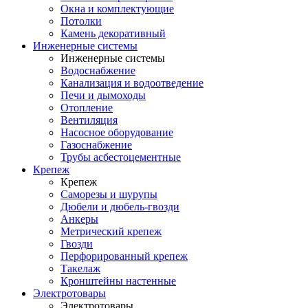
Окна и комплектующие
Потолки
Камень декоративный
Инженерные системы
Инженерные системы
Водоснабжение
Канализация и водоотведение
Печи и дымоходы
Отопление
Вентиляция
Насосное оборудование
Газоснабжение
Трубы асбестоцементные
Крепеж
Крепеж
Саморезы и шурупы
Дюбели и дюбель-гвозди
Анкеры
Метрический крепеж
Гвозди
Перфорированный крепеж
Такелаж
Кронштейны настенные
Электротовары
Электротовары