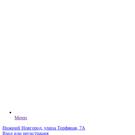
Меню
Нижний Новгород, улица Торфяная, 7А
Вход или регистрация