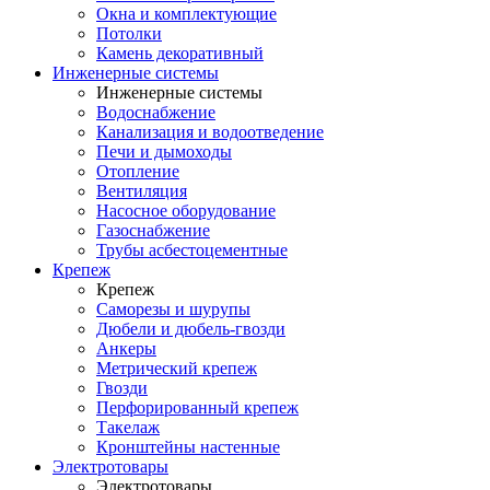
Окна и комплектующие
Потолки
Камень декоративный
Инженерные системы
Инженерные системы
Водоснабжение
Канализация и водоотведение
Печи и дымоходы
Отопление
Вентиляция
Насосное оборудование
Газоснабжение
Трубы асбестоцементные
Крепеж
Крепеж
Саморезы и шурупы
Дюбели и дюбель-гвозди
Анкеры
Метрический крепеж
Гвозди
Перфорированный крепеж
Такелаж
Кронштейны настенные
Электротовары
Электротовары