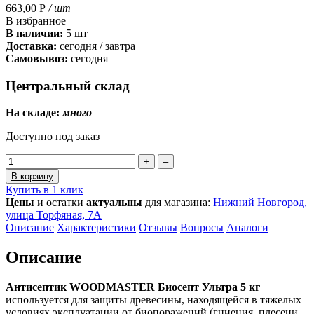
663,00
Р
/ шт
В избранное
В наличии:
5 шт
Доставка:
сегодня / завтра
Самовывоз:
сегодня
Центральный склад
На складе:
много
Доступно под заказ
+
–
В корзину
Купить в 1 клик
Цены
и остатки
актуальны
для магазина:
Нижний Новгород,
улица Торфяная, 7А
Описание
Характеристики
Отзывы
Вопросы
Аналоги
Описание
Антисептик WOODMASTER Биосепт Ультра 5 кг
используется для защиты древесины, находящейся в тяжелых
условиях эксплуатации от биопоражений (гниения, плесени,