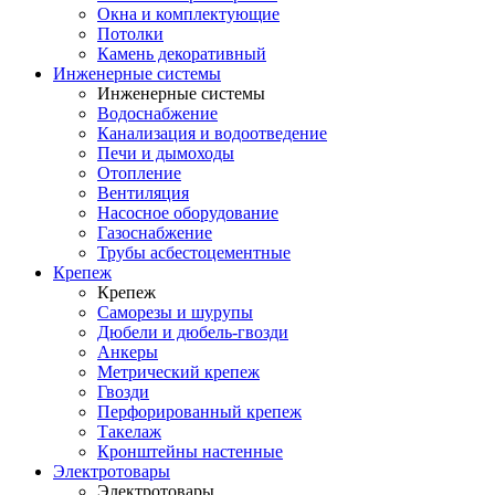
Окна и комплектующие
Потолки
Камень декоративный
Инженерные системы
Инженерные системы
Водоснабжение
Канализация и водоотведение
Печи и дымоходы
Отопление
Вентиляция
Насосное оборудование
Газоснабжение
Трубы асбестоцементные
Крепеж
Крепеж
Саморезы и шурупы
Дюбели и дюбель-гвозди
Анкеры
Метрический крепеж
Гвозди
Перфорированный крепеж
Такелаж
Кронштейны настенные
Электротовары
Электротовары