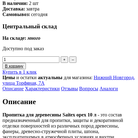
В наличии:
2 шт
Доставка:
завтра
Самовывоз:
сегодня
Центральный склад
На складе:
много
Доступно под заказ
+
–
В корзину
Купить в 1 клик
Цены
и остатки
актуальны
для магазина:
Нижний Новгород,
улица Торфяная, 7А
Описание
Характеристики
Отзывы
Вопросы
Аналоги
Описание
Пропитка для деревесины Saitex орех 10 л
- это состав
предназначенный для пропитки, защиты и декоративной
отделки поверхностей из различных пород древесины,
фанеры, древесно-стружечной плиты, шпона,
эксплуатируемых в атмосферных условиях и внутри