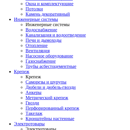
Окна и комплектующие
Потолки
Камень декоративный
Инженерные системы
Инженерные системы
Водоснабжение
Канализация и водоотведение
Печи и дымоходы
Отопление
Вентиляция
Насосное оборудование
Газоснабжение
Трубы асбестоцементные
Крепеж
Крепеж
Саморезы и шурупы
Дюбели и дюбель-гвозди
Анкеры
Метрический крепеж
Гвозди
Перфорированный крепеж
Такелаж
Кронштейны настенные
Электротовары
Электротовары