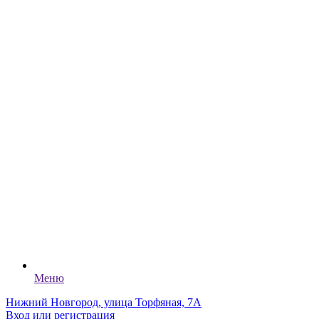
Меню
Нижний Новгород, улица Торфяная, 7А
Вход или регистрация