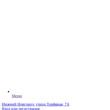
Меню
Нижний Новгород, улица Торфяная, 7А
Вход или регистрация