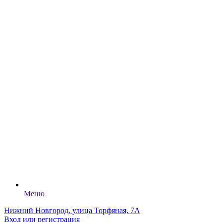
Меню
Нижний Новгород, улица Торфяная, 7А
Вход или регистрация