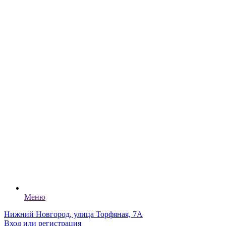
Меню
Нижний Новгород, улица Торфяная, 7А
Вход или регистрация