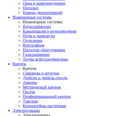
Окна и комплектующие
Потолки
Камень декоративный
Инженерные системы
Инженерные системы
Водоснабжение
Канализация и водоотведение
Печи и дымоходы
Отопление
Вентиляция
Насосное оборудование
Газоснабжение
Трубы асбестоцементные
Крепеж
Крепеж
Саморезы и шурупы
Дюбели и дюбель-гвозди
Анкеры
Метрический крепеж
Гвозди
Перфорированный крепеж
Такелаж
Кронштейны настенные
Электротовары
Электротовары