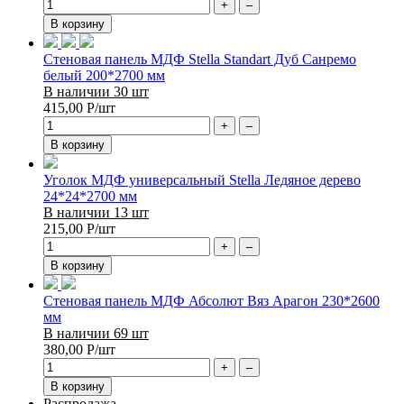
+
–
В корзину
Стеновая панель МДФ Stella Standart Дуб Санремо
белый 200*2700 мм
В наличии 30 шт
415,00
Р
/шт
+
–
В корзину
Уголок МДФ универсальный Stella Ледяное дерево
24*24*2700 мм
В наличии 13 шт
215,00
Р
/шт
+
–
В корзину
Стеновая панель МДФ Абсолют Вяз Арагон 230*2600
мм
В наличии 69 шт
380,00
Р
/шт
+
–
В корзину
Распродажа