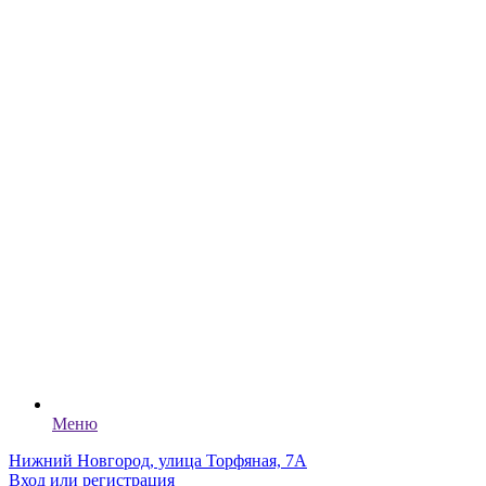
Меню
Нижний Новгород, улица Торфяная, 7А
Вход или регистрация