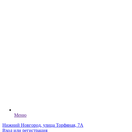
Меню
Нижний Новгород, улица Торфяная, 7А
Вход или регистрация