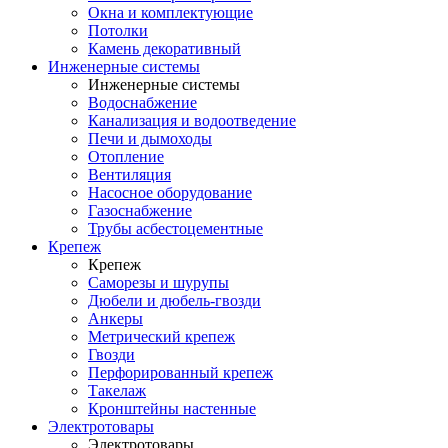
Окна и комплектующие
Потолки
Камень декоративный
Инженерные системы
Инженерные системы
Водоснабжение
Канализация и водоотведение
Печи и дымоходы
Отопление
Вентиляция
Насосное оборудование
Газоснабжение
Трубы асбестоцементные
Крепеж
Крепеж
Саморезы и шурупы
Дюбели и дюбель-гвозди
Анкеры
Метрический крепеж
Гвозди
Перфорированный крепеж
Такелаж
Кронштейны настенные
Электротовары
Электротовары