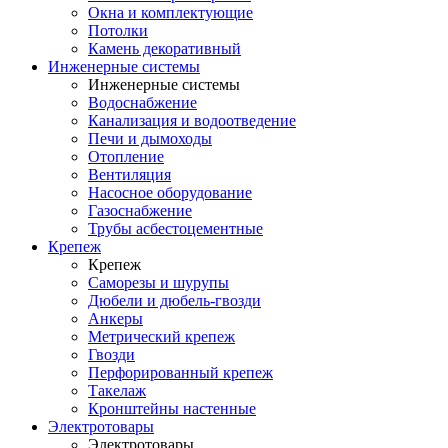
Окна и комплектующие
Потолки
Камень декоративный
Инженерные системы
Инженерные системы
Водоснабжение
Канализация и водоотведение
Печи и дымоходы
Отопление
Вентиляция
Насосное оборудование
Газоснабжение
Трубы асбестоцементные
Крепеж
Крепеж
Саморезы и шурупы
Дюбели и дюбель-гвозди
Анкеры
Метрический крепеж
Гвозди
Перфорированный крепеж
Такелаж
Кронштейны настенные
Электротовары
Электротовары