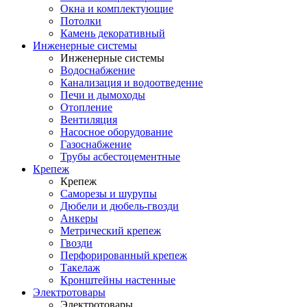
Окна и комплектующие
Потолки
Камень декоративный
Инженерные системы
Инженерные системы
Водоснабжение
Канализация и водоотведение
Печи и дымоходы
Отопление
Вентиляция
Насосное оборудование
Газоснабжение
Трубы асбестоцементные
Крепеж
Крепеж
Саморезы и шурупы
Дюбели и дюбель-гвозди
Анкеры
Метрический крепеж
Гвозди
Перфорированный крепеж
Такелаж
Кронштейны настенные
Электротовары
Электротовары