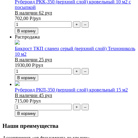
Рубероид РКК-350 (верхний слой) кровельный 10 м2 с
посыпкой
В наличии 62 рул
702,00
Р
/рул
+
–
В корзину
Распродажа
Бикрост ТКП сланец серый (верхний слой) Технониколь
10 м2
В наличии 25 рул
1930,00
Р
/рул
+
–
В корзину
Рубероид РКП-350 (верхний слой) кровельный 15 м2
В наличии 45 рул
715,00
Р
/рул
+
–
В корзину
Наши преимущества
Ассортимент «от фундамента до крыши»