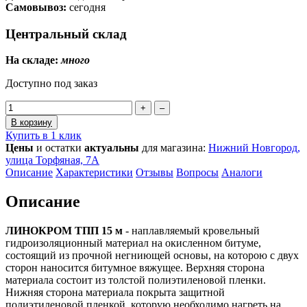
Самовывоз:
сегодня
Центральный склад
На складе:
много
Доступно под заказ
+
–
В корзину
Купить в 1 клик
Цены
и остатки
актуальны
для магазина:
Нижний Новгород,
улица Торфяная, 7А
Описание
Характеристики
Отзывы
Вопросы
Аналоги
Описание
ЛИНОКРОМ ТПП 15 м
- наплавляемый кровельный
гидроизоляционный материал на окисленном битуме,
состоящий из прочной негниющей основы, на которою с двух
сторон наносится битумное вяжущее. Верхняя сторона
материала состоит из толстой полиэтиленовой пленки.
Нижняя сторона материала покрыта защитной
полиэтиленовой пленкой, которую необходимо нагреть на