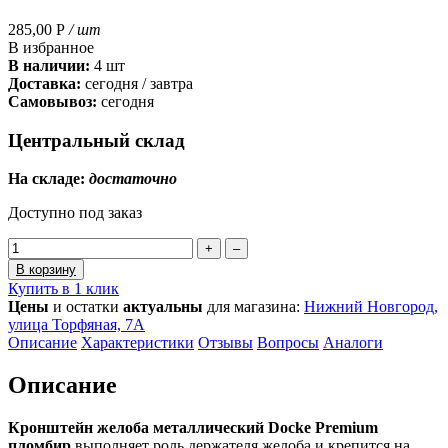
285,00
Р
/ шт
В избранное
В наличии:
4 шт
Доставка:
сегодня / завтра
Самовывоз:
сегодня
Центральный склад
На складе:
достаточно
Доступно под заказ
+
–
В корзину
Купить в 1 клик
Цены
и остатки
актуальны
для магазина:
Нижний Новгород,
улица Торфяная, 7А
Описание
Характеристики
Отзывы
Вопросы
Аналоги
Описание
Кронштейн желоба металлический Docke Premium
пломбир
выполняет роль держателя желоба и крепится на