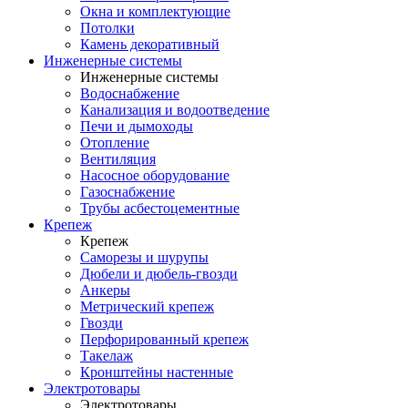
Окна и комплектующие
Потолки
Камень декоративный
Инженерные системы
Инженерные системы
Водоснабжение
Канализация и водоотведение
Печи и дымоходы
Отопление
Вентиляция
Насосное оборудование
Газоснабжение
Трубы асбестоцементные
Крепеж
Крепеж
Саморезы и шурупы
Дюбели и дюбель-гвозди
Анкеры
Метрический крепеж
Гвозди
Перфорированный крепеж
Такелаж
Кронштейны настенные
Электротовары
Электротовары