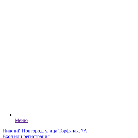
Меню
Нижний Новгород, улица Торфяная, 7А
Вход или регистрация