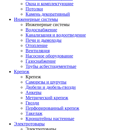
Окна и комплектующие
Потолки
Камень декоративный
Инженерные системы
Инженерные системы
Водоснабжение
Канализация и водоотведение
Печи и дымоходы
Отопление
Вентиляция
Насосное оборудование
Газоснабжение
Трубы асбестоцементные
Крепеж
Крепеж
Саморезы и шурупы
Дюбели и дюбель-гвозди
Анкеры
Метрический крепеж
Гвозди
Перфорированный крепеж
Такелаж
Кронштейны настенные
Электротовары
Электротовары