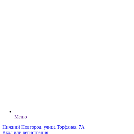
Меню
Нижний Новгород, улица Торфяная, 7А
Вход или регистрация