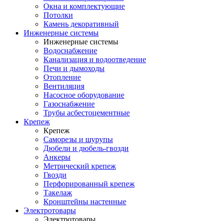
Окна и комплектующие
Потолки
Камень декоративный
Инженерные системы
Инженерные системы
Водоснабжение
Канализация и водоотведение
Печи и дымоходы
Отопление
Вентиляция
Насосное оборудование
Газоснабжение
Трубы асбестоцементные
Крепеж
Крепеж
Саморезы и шурупы
Дюбели и дюбель-гвозди
Анкеры
Метрический крепеж
Гвозди
Перфорированный крепеж
Такелаж
Кронштейны настенные
Электротовары
Электротовары