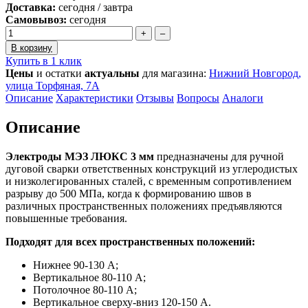
Доставка:
сегодня / завтра
Самовывоз:
сегодня
+
–
В корзину
Купить в 1 клик
Цены
и остатки
актуальны
для магазина:
Нижний Новгород,
улица Торфяная, 7А
Описание
Характеристики
Отзывы
Вопросы
Аналоги
Описание
Электроды МЭЗ ЛЮКС 3 мм
предназначены для ручной
дуговой сварки ответственных конструкций из углеродистых
и низколегированных сталей, с временным сопротивлением
разрыву до 500 МПа, когда к формированию швов в
различных пространственных положениях предъявляются
повышенные требования.
Подходят для всех пространственных положений:
Нижнее 90-130 А;
Вертикальное 80-110 А;
Потолочное 80-110 А;
Вертикальное сверху-вниз 120-150 А.