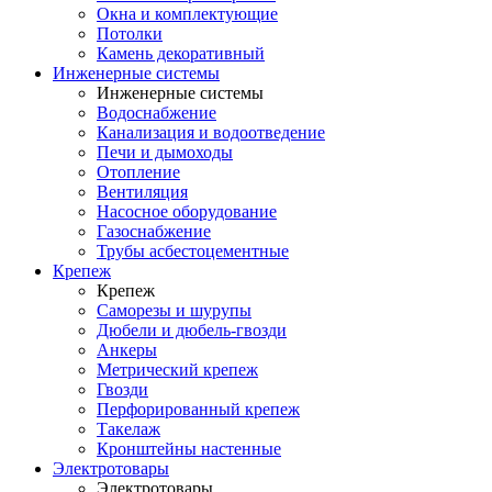
Окна и комплектующие
Потолки
Камень декоративный
Инженерные системы
Инженерные системы
Водоснабжение
Канализация и водоотведение
Печи и дымоходы
Отопление
Вентиляция
Насосное оборудование
Газоснабжение
Трубы асбестоцементные
Крепеж
Крепеж
Саморезы и шурупы
Дюбели и дюбель-гвозди
Анкеры
Метрический крепеж
Гвозди
Перфорированный крепеж
Такелаж
Кронштейны настенные
Электротовары
Электротовары