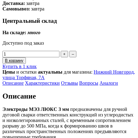
Доставка:
завтра
Самовывоз:
завтра
Центральный склад
На складе:
много
Доступно под заказ
+
–
В корзину
Купить в 1 клик
Цены
и остатки
актуальны
для магазина:
Нижний Новгород,
улица Торфяная, 7А
Описание
Характеристики
Отзывы
Вопросы
Аналоги
Описание
Электроды МЭЗ ЛЮКС 3 мм
предназначены для ручной
дуговой сварки ответственных конструкций из углеродистых
и низколегированных сталей, с временным сопротивлением
разрыву до 500 МПа, когда к формированию швов в
различных пространственных положениях предъявляются
повышенные требования.