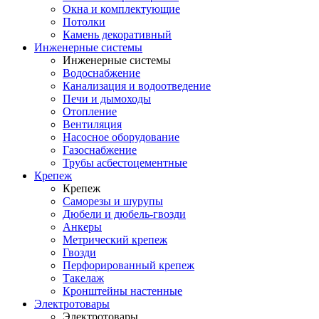
Окна и комплектующие
Потолки
Камень декоративный
Инженерные системы
Инженерные системы
Водоснабжение
Канализация и водоотведение
Печи и дымоходы
Отопление
Вентиляция
Насосное оборудование
Газоснабжение
Трубы асбестоцементные
Крепеж
Крепеж
Саморезы и шурупы
Дюбели и дюбель-гвозди
Анкеры
Метрический крепеж
Гвозди
Перфорированный крепеж
Такелаж
Кронштейны настенные
Электротовары
Электротовары