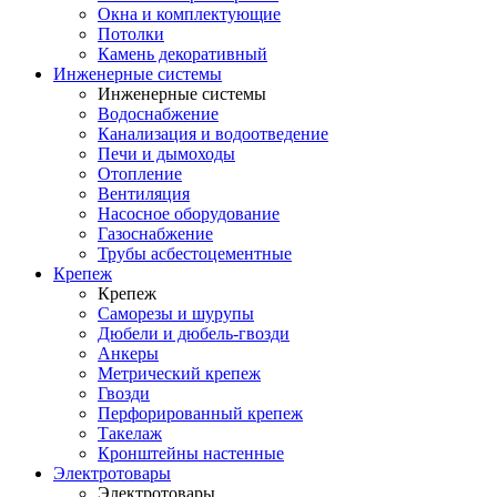
Окна и комплектующие
Потолки
Камень декоративный
Инженерные системы
Инженерные системы
Водоснабжение
Канализация и водоотведение
Печи и дымоходы
Отопление
Вентиляция
Насосное оборудование
Газоснабжение
Трубы асбестоцементные
Крепеж
Крепеж
Саморезы и шурупы
Дюбели и дюбель-гвозди
Анкеры
Метрический крепеж
Гвозди
Перфорированный крепеж
Такелаж
Кронштейны настенные
Электротовары
Электротовары