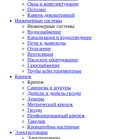
Окна и комплектующие
Потолки
Камень декоративный
Инженерные системы
Инженерные системы
Водоснабжение
Канализация и водоотведение
Печи и дымоходы
Отопление
Вентиляция
Насосное оборудование
Газоснабжение
Трубы асбестоцементные
Крепеж
Крепеж
Саморезы и шурупы
Дюбели и дюбель-гвозди
Анкеры
Метрический крепеж
Гвозди
Перфорированный крепеж
Такелаж
Кронштейны настенные
Электротовары
Электротовары