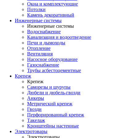
Окна и комплектующие
Потолки
Камень декоративный
Инженерные системы
Инженерные системы
Водоснабжение
Канализация и водоотведение
Печи и дымоходы
Отопление
Вентиляция
Насосное оборудование
Газоснабжение
Трубы асбестоцементные
Крепеж
Крепеж
Саморезы и шурупы
Дюбели и дюбель-гвозди
Анкеры
Метрический крепеж
Гвозди
Перфорированный крепеж
Такелаж
Кронштейны настенные
Электротовары
Электротовары