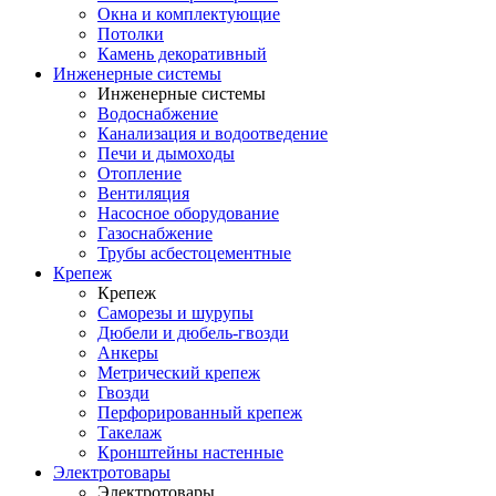
Окна и комплектующие
Потолки
Камень декоративный
Инженерные системы
Инженерные системы
Водоснабжение
Канализация и водоотведение
Печи и дымоходы
Отопление
Вентиляция
Насосное оборудование
Газоснабжение
Трубы асбестоцементные
Крепеж
Крепеж
Саморезы и шурупы
Дюбели и дюбель-гвозди
Анкеры
Метрический крепеж
Гвозди
Перфорированный крепеж
Такелаж
Кронштейны настенные
Электротовары
Электротовары