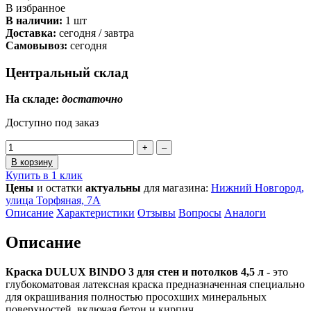
В избранное
В наличии:
1 шт
Доставка:
сегодня / завтра
Самовывоз:
сегодня
Центральный склад
На складе:
достаточно
Доступно под заказ
+
–
В корзину
Купить в 1 клик
Цены
и остатки
актуальны
для магазина:
Нижний Новгород,
улица Торфяная, 7А
Описание
Характеристики
Отзывы
Вопросы
Аналоги
Описание
Краска DULUX BINDO 3 для стен и потолков 4,5 л
- это
глубокоматовая латексная краска предназначенная специально
для окрашивания полностью просохших минеральных
поверхностей, включая бетон и кирпич.