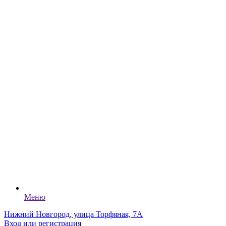
Меню
Нижний Новгород, улица Торфяная, 7А
Вход или регистрация