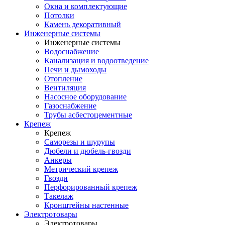
Окна и комплектующие
Потолки
Камень декоративный
Инженерные системы
Инженерные системы
Водоснабжение
Канализация и водоотведение
Печи и дымоходы
Отопление
Вентиляция
Насосное оборудование
Газоснабжение
Трубы асбестоцементные
Крепеж
Крепеж
Саморезы и шурупы
Дюбели и дюбель-гвозди
Анкеры
Метрический крепеж
Гвозди
Перфорированный крепеж
Такелаж
Кронштейны настенные
Электротовары
Электротовары