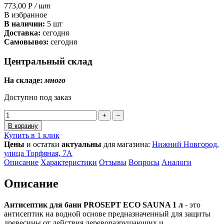
773,00
Р
/ шт
В избранное
В наличии:
5 шт
Доставка:
сегодня
Самовывоз:
сегодня
Центральный склад
На складе:
много
Доступно под заказ
+
–
В корзину
Купить в 1 клик
Цены
и остатки
актуальны
для магазина:
Нижний Новгород,
улица Торфяная, 7А
Описание
Характеристики
Отзывы
Вопросы
Аналоги
Описание
Антисептик для бани PROSEPT ECO SAUNA 1 л
- это
антисептик на водной основе предназначенный для защиты
древесины от действия дереворазрушающих и